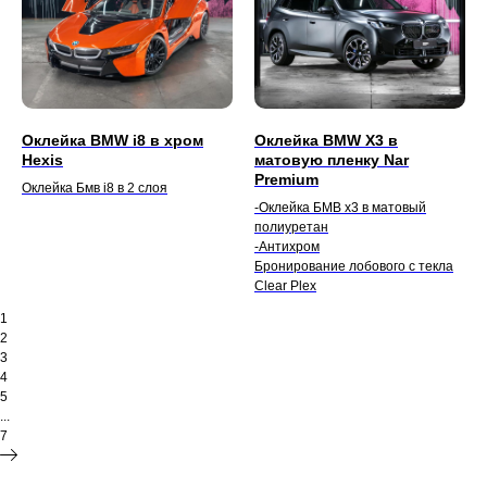
Оклейка BMW i8 в хром
Оклейка BMW X3 в
Hexis
матовую пленку Nar
Premium
Оклейка Бмв i8 в 2 слоя
-Оклейка БМВ х3 в матовый
полиуретан
-Антихром
Бронирование лобового с текла
Clear Plex
1
2
3
4
5
...
7