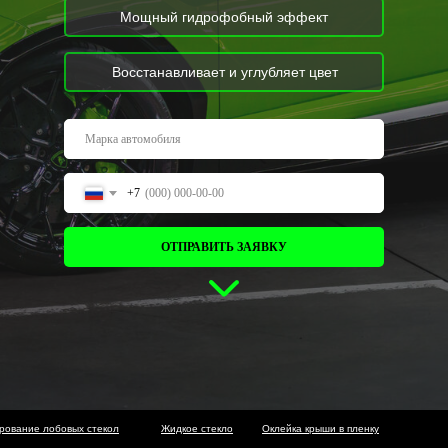
Мощный гидрофобный эффект
Восстанавливает и углубляет цвет
+7
ОТПРАВИТЬ ЗАЯВКУ
рование лобовых стекол
Жидкое стекло
Оклейка крыши в пленку