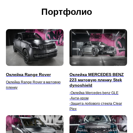
Портфолио
Оклейка Range Rover
Оклейка MERCEDES BENZ
223 матовую пленку Stek
Оклейка Range Rover в матовую
dynoshield
пленку
-Оклейка Mercedes benz GLE
-Анти-хром
-Защита лобового стекла Clear
Plex