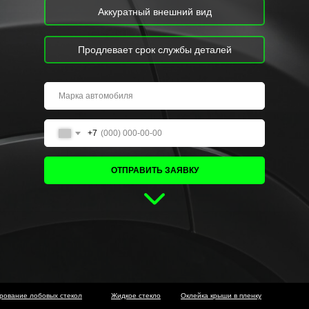
Аккуратный внешний вид
Продлевает срок службы деталей
+7
ОТПРАВИТЬ ЗАЯВКУ
рование лобовых стекол
Жидкое стекло
Оклейка крыши в пленку