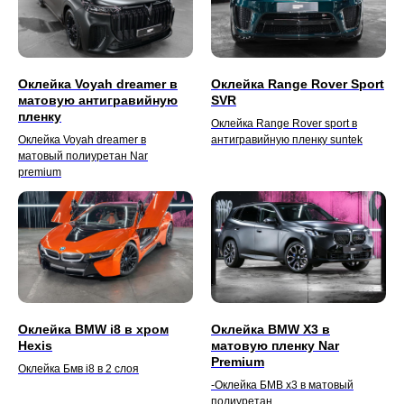
Оклейка Voyah dreamer в
Оклейка Range Rover Sport
матовую антигравийную
SVR
пленку
Оклейка Range Rover sport в
Оклейка Voyah dreamer в
антигравийную пленку suntek
матовый полиуретан Nar
premium
Оклейка BMW i8 в хром
Оклейка BMW X3 в
Hexis
матовую пленку Nar
Premium
Оклейка Бмв i8 в 2 слоя
-Оклейка БМВ х3 в матовый
полиуретан