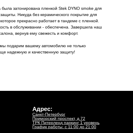
на была затонирована пленкой Stek DYNO smoke для
 защиты. Никуда без керамического покрытие для
 которое прекрасно работает в тандеме с пленкой.
кость в обслуживании - обеспечена. Завершила наш
салона, вернув ему свежесть и комфорт.
 мы подарим вашему автомобилю не только
еще надежную и качественную защиту!
Адрес:
Санкт-Петербург
Приморский проспект, д.72
ТРК Питерленд паркинг 1 уровень
График работы: с 11:00 до 21:00