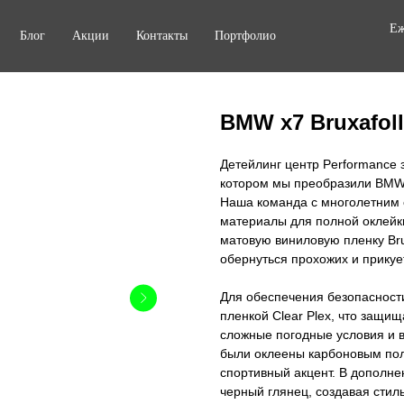
Еж
Блог
Акции
Контакты
Портфолио
BMW x7 Bruxafol
Детейлинг центр Performance 
котором мы преобразили BMW 
Наша команда с многолетним 
материалы для полной оклейки
матовую виниловую пленку Brux
обернуться прохожих и прикуе
Для обеспечения безопасност
пленкой Clear Plex, что защищ
сложные погодные условия и 
были оклеены карбоновым пол
спортивный акцент. В дополне
черный глянец, создавая стил