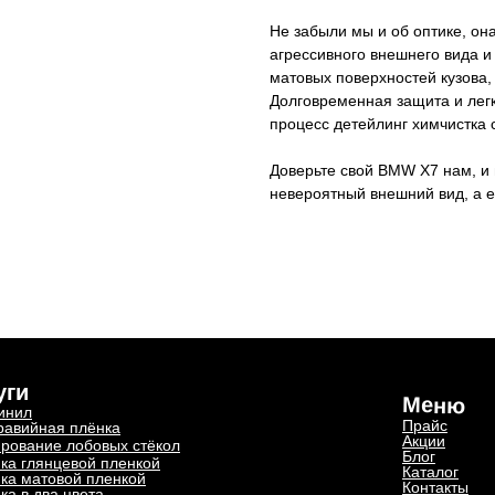
Не забыли мы и об оптике, о
агрессивного внешнего вида и
матовых поверхностей кузова,
Долговременная защита и лег
процесс детейлинг химчистка 
Доверьте свой BMW X7 нам, и
невероятный внешний вид, а 
уги
Меню
инил
Прайс
равийная плёнка
Акции
рование лобовых стёкол
Блог
ка глянцевой пленкой
Каталог
ка матовой пленкой
Контакты
ка в два цвета