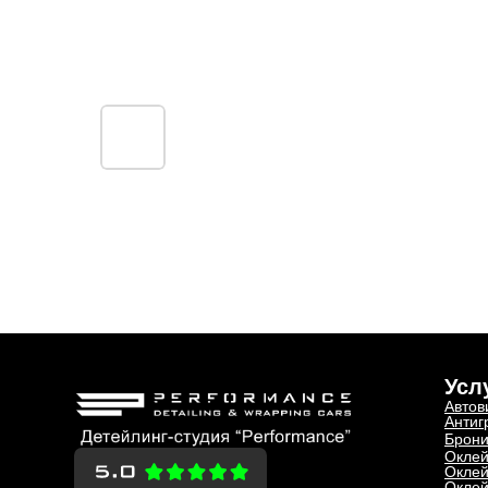
Усл
Автов
Антиг
Брони
Оклей
Оклей
Оклей