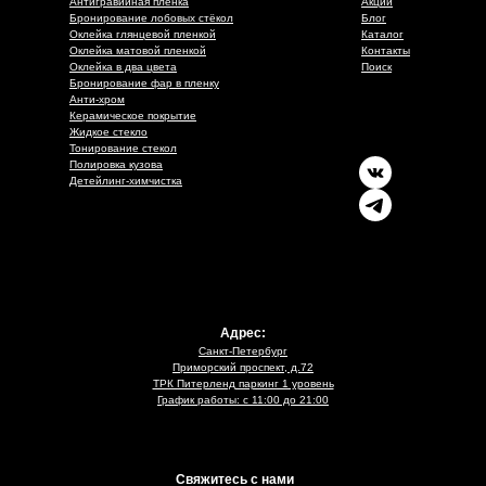
Антигравийная плёнка
Акции
Бронирование лобовых стёкол
Блог
Оклейка глянцевой пленкой
Каталог
Оклейка матовой пленкой
Контакты
Оклейка в два цвета
Поиск
Бронирование фар в пленку
Анти-хром
Керамическое покрытие
Жидкое стекло
Тонирование стекол
Полировка кузова
Детейлинг-химчистка
Адрес:
Санкт-Петербург
Приморский проспект, д.72
ТРК Питерленд паркинг 1 уровень
График работы: с 11:00 до 21:00
Свяжитесь с нами