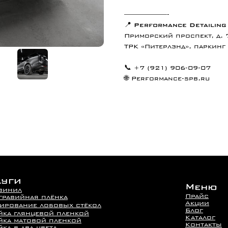
——————-
📍
Performance Detailing
Приморский проспект, д. 
ТРК «Питерлэнд», паркинг
📞 +7 (921) 906-09-07
🌐 Performance-spb.ru
луги
Меню
винил
Прайс
гравийная плёнка
Акции
ирование лобовых стёкол
Блог
йка глянцевой пленкой
Каталог
йка матовой пленкой
Контакты
ка в два цвета