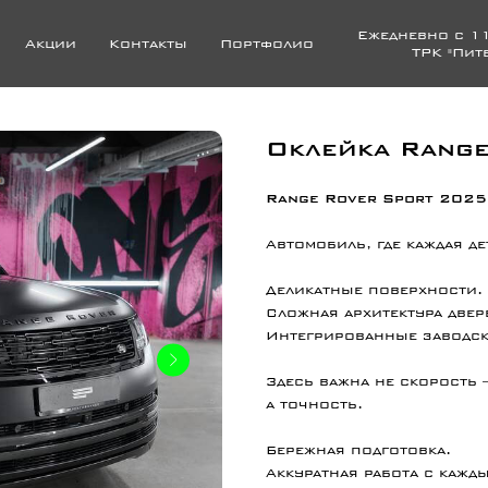
Ежедневно с 11
Акции
Контакты
Портфолио
ТРК "Пит
Оклейка Range
Range Rover Sport 2025
Автомобиль, где каждая де
Деликатные поверхности.
Сложная архитектура двер
Интегрированные заводск
Здесь важна не скорость
а точность.
Бережная подготовка.
Аккуратная работа с кажд