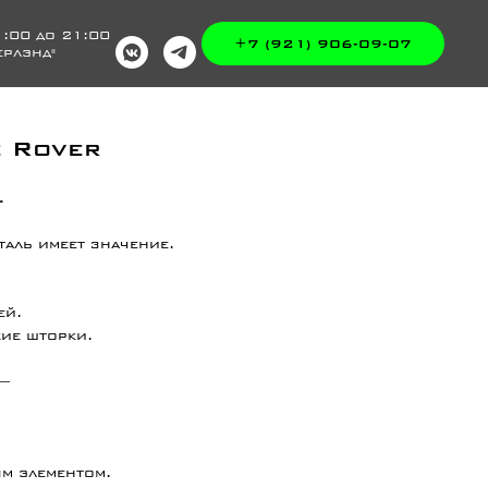
:00 до 21:00
+7 (921) 906-09-07
ерлэнд"
 Rover
.
таль имеет значение.
ей.
ие шторки.
 —
ым элементом.