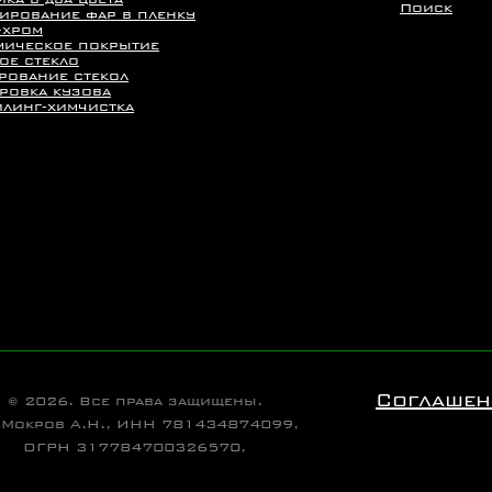
Поиск
ирование фар в пленку
-хром
мическое покрытие
ое стекло
рование стекол
ровка кузова
йлинг-химчистка
Соглашен
© 2026. Все права защищены.
 Мокров А.Н., ИНН 781434874099,
ОГРН 317784700326570,