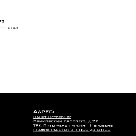
72
 −1 этаж
Адрес:
Санкт-Петербург
Приморский проспект, д.72
ТРК Питерленд паркинг 1 уровень
График работы: с 11:00 до 21:00