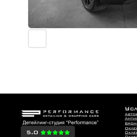
Ус
Авто
Анти
Брон
Окле
Окле
Оклей