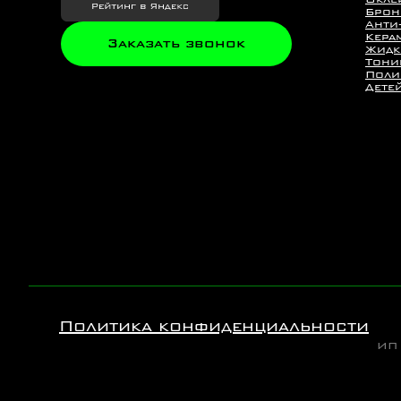
Брон
Анти
Кера
Заказать звонок
Жидк
Тони
Поли
Дете
Политика конфиденциальности
ИП