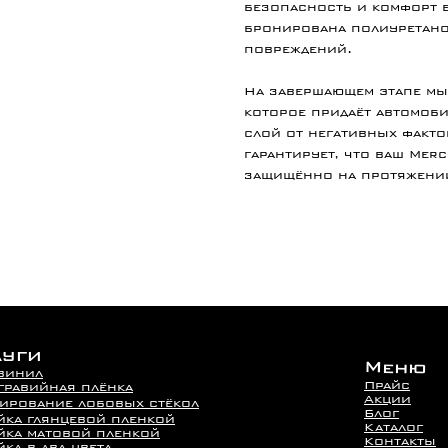
безопасность и комфорт в
бронирована полиуретано
повреждений.
На завершающем этапе мы
которое придаёт автомоб
слой от негативных факто
гарантирует, что ваш Mer
защищённо на протяжении
луги
Меню
винил
Прайс
гравийная плёнка
Акции
ирование лобовых стёкол
Блог
йка глянцевой пленкой
Каталог
йка матовой пленкой
Контакты
ка в два цвета