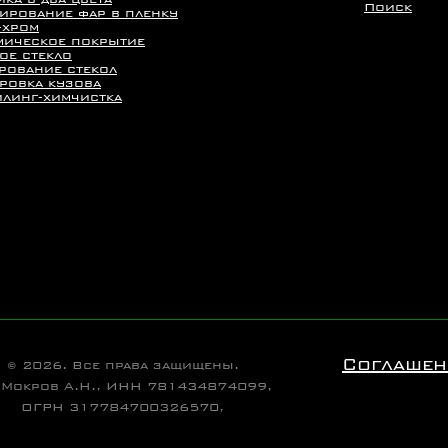
Поиск
ирование фар в пленку
-хром
мическое покрытие
ое стекло
рование стекол
ровка кузова
йлинг-химчистка
Соглашен
© 2026. Все права защищены.
 Мокров А.Н., ИНН 781434874099,
ОГРН 317784700326570,