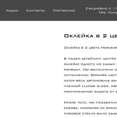
Ежедневно с 11
Акции
Контакты
Портфолио
ТРК "Пит
Оклейка в 2 ц
Оклейка в 2 цвета Merced
В нашем детейлинг центре
оклейке одного из самых
Maybach. Мы выполнили ок
исполнение: верхняя част
затем весь автомобиль б
пленкой Llumar gloss, об
максимальную защиту от 
Кроме того, мы позаботи
кузова, сохраняя их яркос
Лобовое стекло было защи