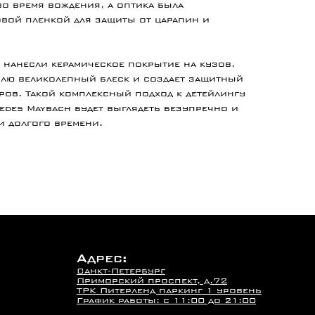
о время вождения, а оптика была
вой пленкой для защиты от царапин и
 нанесли керамическое покрытие на кузов,
илю великолепный блеск и создает защитный
ров. Такой комплексный подход к детейлингу
cedes Maybach будет выглядеть безупречно и
 долгого времени.
Адрес:
Санкт-Петербург
Приморский проспект, д.72
ТРК Питерленд паркинг 1 уровень
График работы: с 11:00 до 21:00