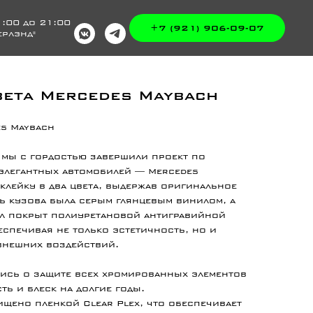
:00 до 21:00
+7 (921) 906-09-07
ерлэнд"
вета Mercedes Maybach
es Maybach
 мы с гордостью завершили проект по
 элегантных автомобилей — Mercedes
лейку в два цвета, выдержав оригинальное
ь кузова была серым глянцевым винилом, а
ыл покрыт полиуретановой антигравийной
еспечивая не только эстетичность, но и
внешних воздействий.
лись о защите всех хромированных элементов
ть и блеск на долгие годы.
щено пленкой Clear Plex, что обеспечивает