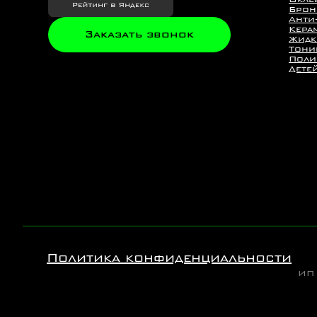
Брон
Анти
Кера
Заказать звонок
Жидк
Тони
Поли
Дете
Политика конфиденциальности
ИП