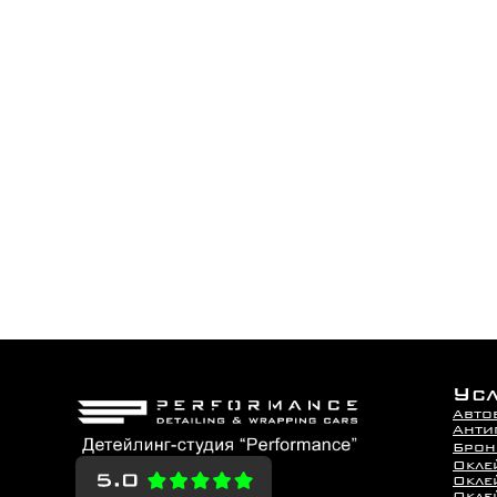
Ус
Авто
Анти
Брон
Окле
Окле
Оклей